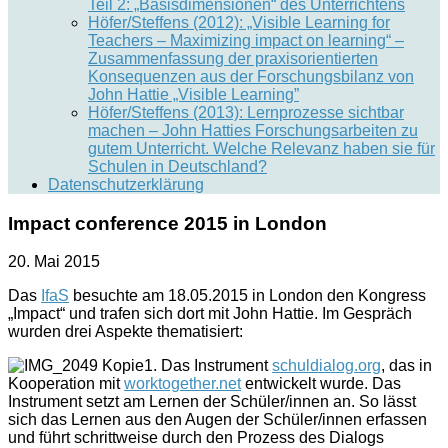
Teil 2: „Basisdimensionen“ des Unterrichtens
Höfer/Steffens (2012): „Visible Learning for
Teachers – Maximizing impact on learning“ –
Zusammenfassung der praxisorientierten
Konsequenzen aus der Forschungsbilanz von
John Hattie „Visible Learning”
Höfer/Steffens (2013): Lernprozesse sichtbar
machen – John Hatties Forschungsarbeiten zu
gutem Unterricht. Welche Relevanz haben sie für
Schulen in Deutschland?
Datenschutzerklärung
Impact conference 2015 in London
20. Mai 2015
Das
IfaS
besuchte am 18.05.2015 in London den Kongress
„Impact“ und trafen sich dort mit John Hattie. Im Gespräch
wurden drei Aspekte thematisiert:
1. Das Instrument
schuldialog.org
, das in
Kooperation mit
worktogether.net
entwickelt wurde. Das
Instrument setzt am Lernen der Schüler/innen an. So lässt
sich das Lernen aus den Augen der Schüler/innen erfassen
und führt schrittweise durch den Prozess des Dialogs