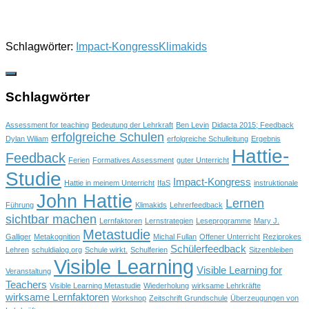
Schlagwörter:
Impact-Kongress
Klimakids
Schlagwörter
Assessment for teaching
Bedeutung der Lehrkraft
Ben Levin
Didacta 2015; Feedback
erfolgreiche Schulen
Dylan Wiliam
erfolgreiche Schulleitung
Ergebnis
Hattie-
Feedback
Ferien
Formatives Assessment
guter Unterricht
Studie
Impact-Kongress
Hattie in meinem Unterricht
IfaS
instruktionale
John Hattie
Lernen
Führung
Klimakids
Lehrerfeedback
sichtbar machen
Lernfaktoren
Lernstrategien
Leseprogramme
Mary J.
Metastudie
Galliger
Metakognition
Michal Fullan
Offener Unterricht
Reziprokes
Schülerfeedback
Lehren
schuldialog.org
Schule wirkt.
Schulferien
Sitzenbleiben
Visible Learning
Visible Learning for
Veranstaltung
Teachers
Visible Learning Metastudie
Wiederholung
wirksame Lehrkräfte
wirksame Lernfaktoren
Workshop
Zeitschrift Grundschule
Überzeugungen von