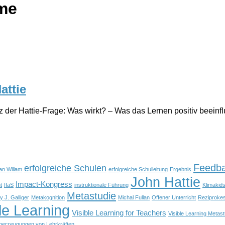
me
attie
der Hattie-Frage: Was wirkt? – Was das Lernen positiv beeinflu
Feedb
erfolgreiche Schulen
an Wiliam
erfolgreiche Schulleitung
Ergebnis
John Hattie
Impact-Kongress
t
IfaS
instruktionale Führung
Klimakid
Metastudie
y J. Galliger
Metakognition
Michal Fullan
Offener Unterricht
Reziproke
le Learning
Visible Learning for Teachers
Visible Learning Metast
berzeugungen von Lehrkräften