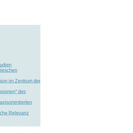
tudien
tieschen
rson im Zentrum der
ensionen“ des
xisorientierten
elche Relevanz