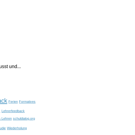
sst und...
ack
Ferien
Formatives
s
Lehrerfeedback
s Lehren
schuldialog.org
udie
Wiederholung