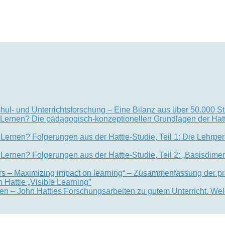
chul- und Unterrichtsforschung – Eine Bilanz aus über 50.000 S
im Lernen? Die pädagogisch-konzeptionellen Grundlagen der Hat
m Lernen? Folgerungen aus der Hattie-Studie, Teil 1: Die Lehrpe
m Lernen? Folgerungen aus der Hattie-Studie, Teil 2: „Basisdim
hers – Maximizing impact on learning“ – Zusammenfassung der pra
Hattie „Visible Learning”
hen – John Hatties Forschungsarbeiten zu gutem Unterricht. W