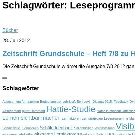
Schlagwörter:
Leseprogram
Bücher
28. Juli 2012
Zeitschrift Grundschule – Heft 7/8 zu H
Die Zeitschrift Grundschule widmet die Ausgabe 7/8 2012 ganz 
Schlagwörter
Assessment for teaching
Bedeutung der Lehrkraft
Ben Levin
Didacta 2015; Feedback
Dyl
Hattie-Studie
Assessment
guter Unterricht
Hattie in meinem Unterrich
Lernen sichtbar machen
Lernfaktoren
Lernstrategien
Leseprogramme
Mar
Visib
Schülerfeedback
Schule wirkt.
Schulferien
Sitzenbleiben
Veranstaltung
wirksame Lernfaktoren
wirksame Lehrkräfte
Workshop
Zeitschrift Grundschule
Ü