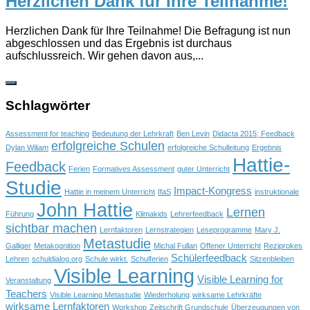
Herzlichen Dank für Ihre Teilnahme!
Herzlichen Dank für Ihre Teilnahme! Die Befragung ist nun
abgeschlossen und das Ergebnis ist durchaus
aufschlussreich. Wir gehen davon aus,...
Schlagwörter
Assessment for teaching
Bedeutung der Lehrkraft
Ben Levin
Didacta 2015; Feedback
erfolgreiche Schulen
Dylan Wiliam
erfolgreiche Schulleitung
Ergebnis
Hattie-
Feedback
Ferien
Formatives Assessment
guter Unterricht
Studie
Impact-Kongress
Hattie in meinem Unterricht
IfaS
instruktionale
John Hattie
Lernen
Führung
Klimakids
Lehrerfeedback
sichtbar machen
Lernfaktoren
Lernstrategien
Leseprogramme
Mary J.
Metastudie
Galliger
Metakognition
Michal Fullan
Offener Unterricht
Reziprokes
Schülerfeedback
Lehren
schuldialog.org
Schule wirkt.
Schulferien
Sitzenbleiben
Visible Learning
Visible Learning for
Veranstaltung
Teachers
Visible Learning Metastudie
Wiederholung
wirksame Lehrkräfte
wirksame Lernfaktoren
Workshop
Zeitschrift Grundschule
Überzeugungen von