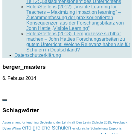
Teil 2: „Basisdimensionen“ des Unterrichtens
Höfer/Steffens (2012): „Visible Learning for
Teachers – Maximizing impact on learning“ –
Zusammenfassung der praxisorientierten
Konsequenzen aus der Forschungsbilanz von
John Hattie „Visible Learning”
Höfer/Steffens (2013): Lernprozesse sichtbar
machen – John Hatties Forschungsarbeiten zu
gutem Unterricht. Welche Relevanz haben sie für
Schulen in Deutschland?
Datenschutzerklärung
berger_masters
6. Februar 2014
Schlagwörter
Assessment for teaching
Bedeutung der Lehrkraft
Ben Levin
Didacta 2015; Feedback
erfolgreiche Schulen
Dylan Wiliam
erfolgreiche Schulleitung
Ergebnis