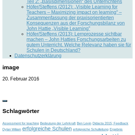
Teil 2: „Basisdimensionen“ des Unterrichtens
Höfer/Steffens (2012): „Visible Learning for
Teachers – Maximizing impact on learning“ –
Zusammenfassung der praxisorientierten
Konsequenzen aus der Forschungsbilanz von
John Hattie „Visible Learning”
Höfer/Steffens (2013): Lernprozesse sichtbar
machen – John Hatties Forschungsarbeiten zu
gutem Unterricht. Welche Relevanz haben sie für
Schulen in Deutschland?
Datenschutzerklärung
image
20. Februar 2016
Schlagwörter
Assessment for teaching
Bedeutung der Lehrkraft
Ben Levin
Didacta 2015; Feedback
erfolgreiche Schulen
Dylan Wiliam
erfolgreiche Schulleitung
Ergebnis