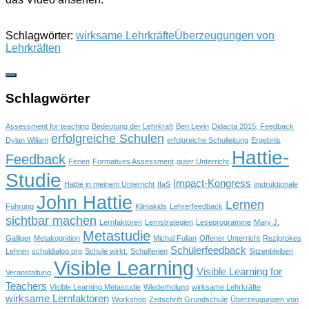
Schlagwörter:
wirksame Lehrkräfte
Überzeugungen von
Lehrkräften
Schlagwörter
Assessment for teaching
Bedeutung der Lehrkraft
Ben Levin
Didacta 2015; Feedback
erfolgreiche Schulen
Dylan Wiliam
erfolgreiche Schulleitung
Ergebnis
Hattie-
Feedback
Ferien
Formatives Assessment
guter Unterricht
Studie
Impact-Kongress
Hattie in meinem Unterricht
IfaS
instruktionale
John Hattie
Lernen
Führung
Klimakids
Lehrerfeedback
sichtbar machen
Lernfaktoren
Lernstrategien
Leseprogramme
Mary J.
Metastudie
Galliger
Metakognition
Michal Fullan
Offener Unterricht
Reziprokes
Schülerfeedback
Lehren
schuldialog.org
Schule wirkt.
Schulferien
Sitzenbleiben
Visible Learning
Visible Learning for
Veranstaltung
Teachers
Visible Learning Metastudie
Wiederholung
wirksame Lehrkräfte
wirksame Lernfaktoren
Workshop
Zeitschrift Grundschule
Überzeugungen von