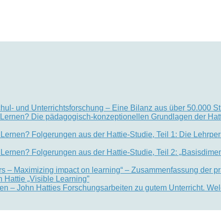
chul- und Unterrichtsforschung – Eine Bilanz aus über 50.000 S
im Lernen? Die pädagogisch-konzeptionellen Grundlagen der Hat
m Lernen? Folgerungen aus der Hattie-Studie, Teil 1: Die Lehrpe
m Lernen? Folgerungen aus der Hattie-Studie, Teil 2: „Basisdim
hers – Maximizing impact on learning“ – Zusammenfassung der pra
Hattie „Visible Learning”
hen – John Hatties Forschungsarbeiten zu gutem Unterricht. W