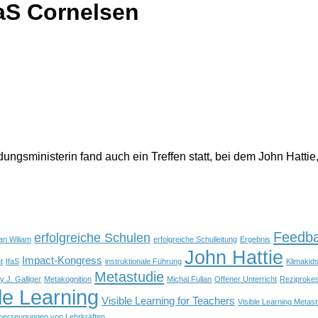
faS Cornelsen
ngsministerin fand auch ein Treffen statt, bei dem John Hattie,
Feedb
erfolgreiche Schulen
an Wiliam
erfolgreiche Schulleitung
Ergebnis
John Hattie
Impact-Kongress
t
IfaS
instruktionale Führung
Klimakid
Metastudie
y J. Galliger
Metakognition
Michal Fullan
Offener Unterricht
Reziproke
le Learning
Visible Learning for Teachers
Visible Learning Metast
berzeugungen von Lehrkräften