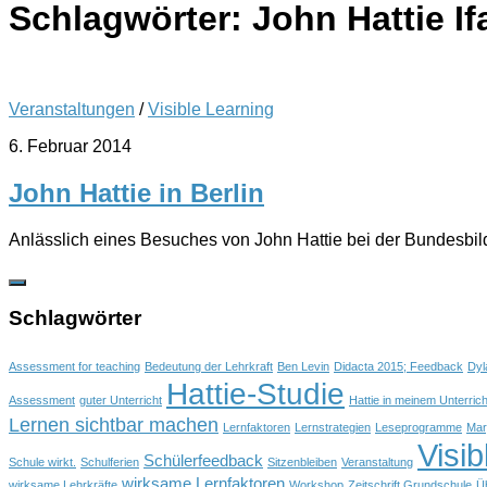
Schlagwörter:
John Hattie I
Veranstaltungen
/
Visible Learning
6. Februar 2014
John Hattie in Berlin
Anlässlich eines Besuches von John Hattie bei der Bundesbildu
Schlagwörter
Assessment for teaching
Bedeutung der Lehrkraft
Ben Levin
Didacta 2015; Feedback
Dyl
Hattie-Studie
Assessment
guter Unterricht
Hattie in meinem Unterrich
Lernen sichtbar machen
Lernfaktoren
Lernstrategien
Leseprogramme
Mar
Visib
Schülerfeedback
Schule wirkt.
Schulferien
Sitzenbleiben
Veranstaltung
wirksame Lernfaktoren
wirksame Lehrkräfte
Workshop
Zeitschrift Grundschule
Ü