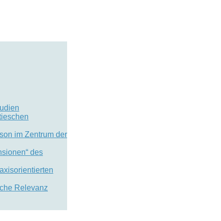
tudien
tieschen
rson im Zentrum der
ensionen“ des
xisorientierten
elche Relevanz