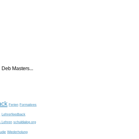
 Deb Masters...
ack
Ferien
Formatives
s
Lehrerfeedback
s Lehren
schuldialog.org
udie
Wiederholung