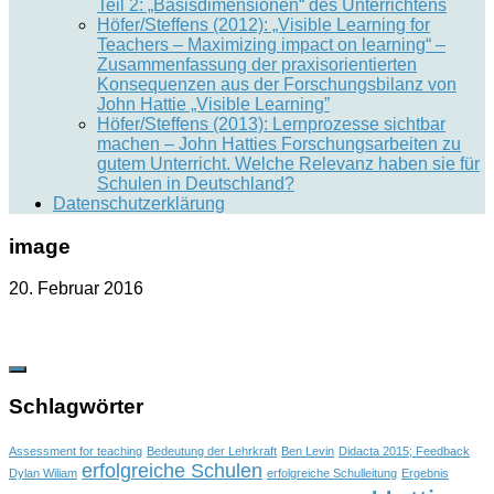
Teil 2: „Basisdimensionen“ des Unterrichtens
Höfer/Steffens (2012): „Visible Learning for
Teachers – Maximizing impact on learning“ –
Zusammenfassung der praxisorientierten
Konsequenzen aus der Forschungsbilanz von
John Hattie „Visible Learning”
Höfer/Steffens (2013): Lernprozesse sichtbar
machen – John Hatties Forschungsarbeiten zu
gutem Unterricht. Welche Relevanz haben sie für
Schulen in Deutschland?
Datenschutzerklärung
image
20. Februar 2016
Schlagwörter
Assessment for teaching
Bedeutung der Lehrkraft
Ben Levin
Didacta 2015; Feedback
erfolgreiche Schulen
Dylan Wiliam
erfolgreiche Schulleitung
Ergebnis