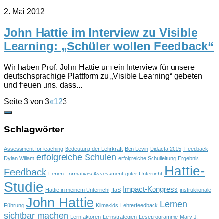
2. Mai 2012
John Hattie im Interview zu Visible
Learning: „Schüler wollen Feedback“
Wir haben Prof. John Hattie um ein Interview für unsere
deutschsprachige Plattform zu „Visible Learning“ gebeten
und freuen uns, dass...
Seite 3 von 3
«
1
2
3
Schlagwörter
Assessment for teaching
Bedeutung der Lehrkraft
Ben Levin
Didacta 2015; Feedback
erfolgreiche Schulen
Dylan Wiliam
erfolgreiche Schulleitung
Ergebnis
Hattie-
Feedback
Ferien
Formatives Assessment
guter Unterricht
Studie
Impact-Kongress
Hattie in meinem Unterricht
IfaS
instruktionale
John Hattie
Lernen
Führung
Klimakids
Lehrerfeedback
sichtbar machen
Lernfaktoren
Lernstrategien
Leseprogramme
Mary J.